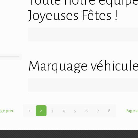
Toute notre équipe
Joyeuses Fêtes !
Marquage véhicule
ge prec
1
2
3
4
5
6
7
8
Page s