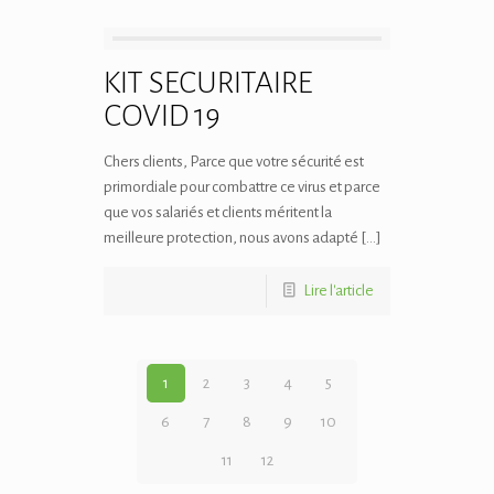
KIT SECURITAIRE
COVID 19
Chers clients, Parce que votre sécurité est
primordiale pour combattre ce virus et parce
que vos salariés et clients méritent la
meilleure protection, nous avons adapté […]
Lire l'article
1
2
3
4
5
6
7
8
9
10
11
12