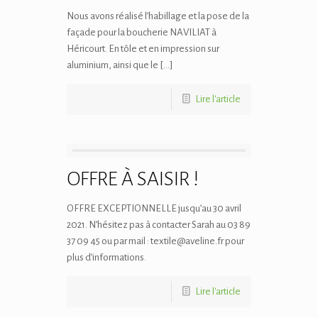
Nous avons réalisé l’habillage et la pose de la
façade pour la boucherie NAVILIAT à
Héricourt. En tôle et en impression sur
aluminium, ainsi que le […]
Lire l'article
OFFRE À SAISIR !
OFFRE EXCEPTIONNELLE jusqu’au 30 avril
2021. N’hésitez pas à contacter Sarah au 03 89
37 09 45 ou par mail : textile@aveline.fr pour
plus d’informations.
Lire l'article