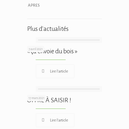
APRES
Plus d'actualités
7 avril 2021
« ça envoie du bois »
Lire l'article
17 mars 2021
OFFRE À SAISIR !
Lire l'article