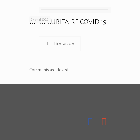
27 avril 2020
KIT SECURITAIRE COVID 19
Lire l'article
Comments are closed.