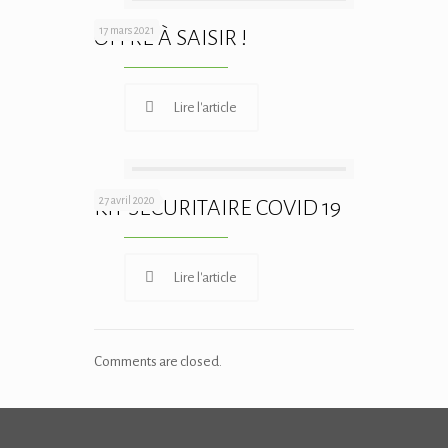
17 mars 2021
OFFRE À SAISIR !
Lire l'article
27 avril 2020
KIT SECURITAIRE COVID 19
Lire l'article
Comments are closed.