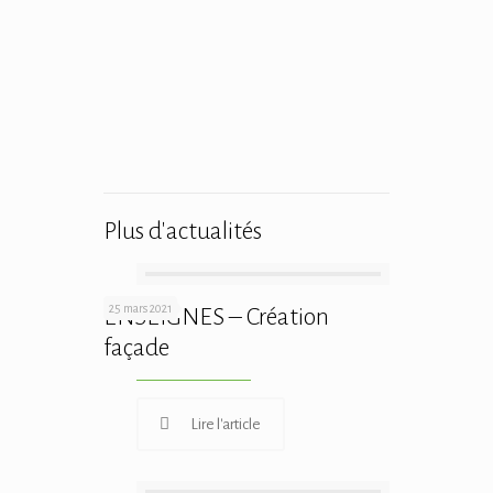
Plus d'actualités
25 mars 2021
ENSEIGNES – Création
façade
Lire l'article