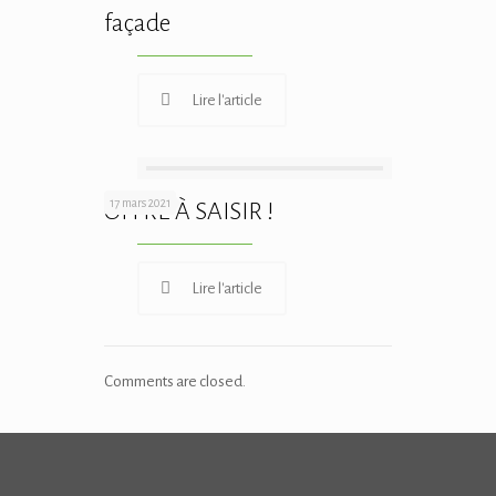
façade
Lire l'article
17 mars 2021
OFFRE À SAISIR !
Lire l'article
Comments are closed.