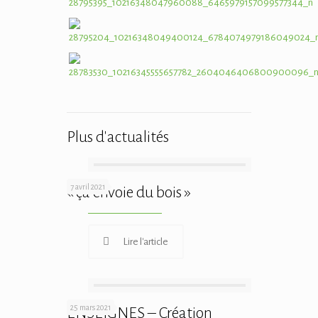
Plus d'actualités
7 avril 2021
« ça envoie du bois »
Lire l'article
25 mars 2021
ENSEIGNES – Création