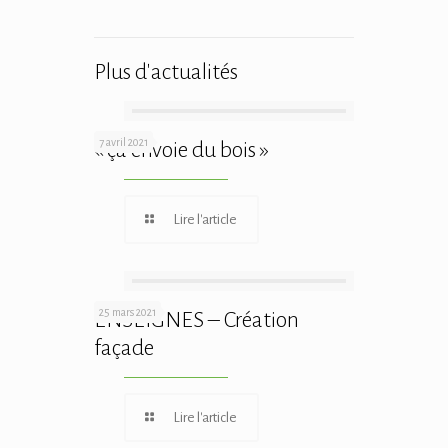
Plus d'actualités
7 avril 2021
« ça envoie du bois »
Lire l'article
25 mars 2021
ENSEIGNES – Création
façade
Lire l'article