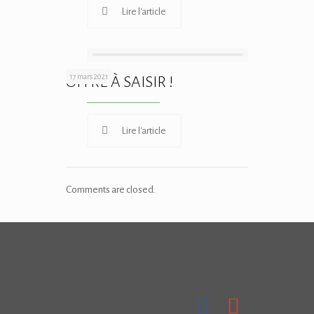
Lire l'article
17 mars 2021
OFFRE À SAISIR !
Lire l'article
Comments are closed.