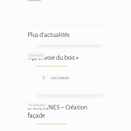
Plus d'actualités
7 avril 2021
« ça envoie du bois »
Lire l'article
25 mars 2021
ENSEIGNES – Création
façade