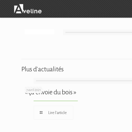
Broderie sur chemises
Plus d'actualités
7 avril 2021
« ça envoie du bois »
Lire l'article