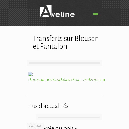
Transferts sur Blouson
et Pantalon
Plus d'actualités
7 avril 2021
« ça envoie du bois »